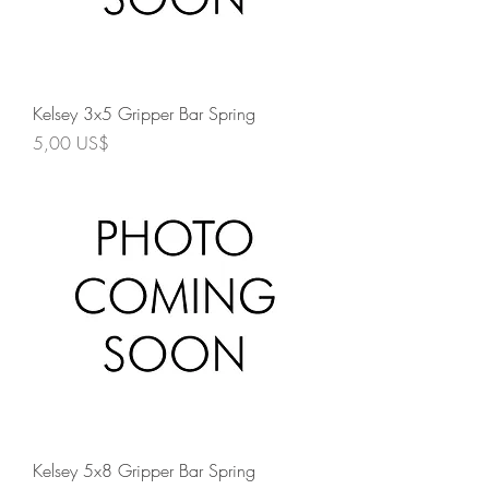
Kelsey 3x5 Gripper Bar Spring
Precio
5,00 US$
Kelsey 5x8 Gripper Bar Spring