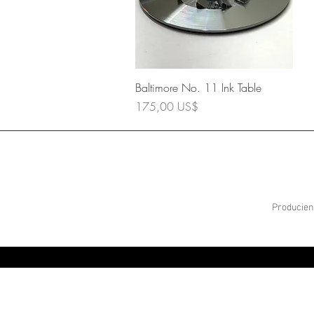
Vista rápida
Baltimore No. 11 Ink Table
Precio
175,00 US$
Producien