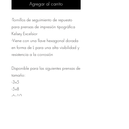
Agregar al carrito
-Tornillos de seguimiento de repuesto
para prensas de impresión tipográfica
Kelsey Excelsior
-Viene con una llave hexagonal dorada
en forma de L para una alta visibilidad y
resistencia a la corrosión
Disponible para las siguientes prensas de
tamaño:
-3x5
-5x8
-6x10
Return Policy
If you would like to return a Stark Press